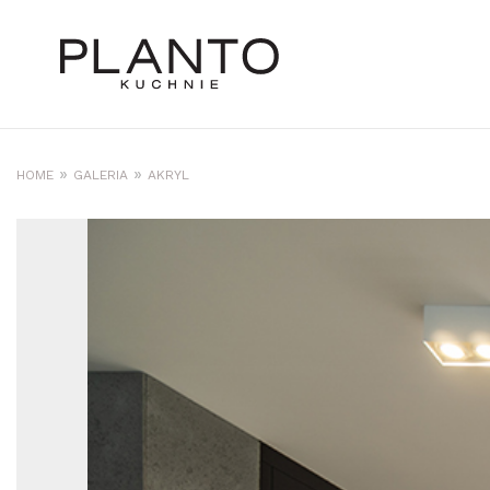
»
»
HOME
GALERIA
AKRYL