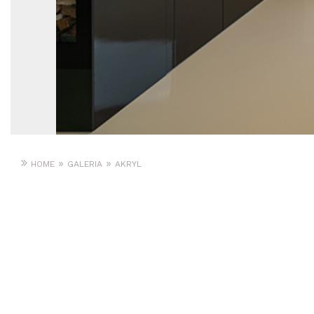
»
»
HOME
GALERIA
AKRYL